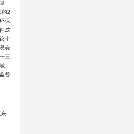
律
项的2
环保
件成
议审
员会
十三
域、
监督
王东