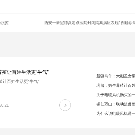
会祝贺
西安一新冠肺炎定点医院封闭隔离病区发现1例确诊
殖让百姓生活更“牛气”
新疆乌什：大棚圣女果迎
殖让百姓生活更“牛气”
巩留：奶牛养殖让百姓
关于电暖风机购买的
铜仁万山：联动监督
50:21
为什么说电暖风机是