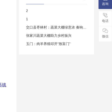
咨询
2
1
电话
交口县枣林村：蔬菜大棚绿意浓 奏响集体“
张家川蔬菜大棚助力乡村振兴
微信
玉门：肉羊养殖叩开“致富门”
栗战