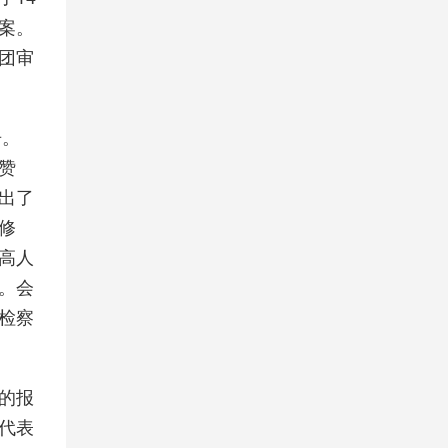
案。
团审
告。
赞
出了
修
高人
。会
检察
的报
，代表