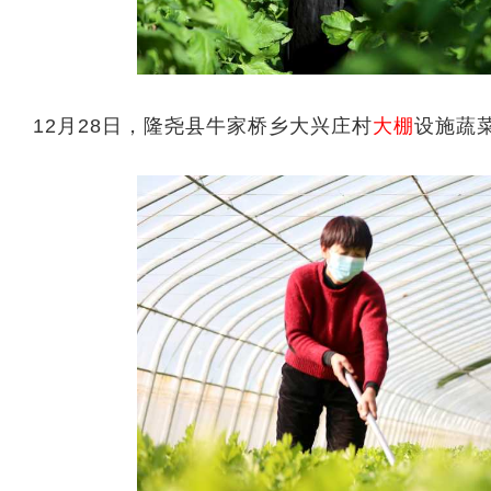
12月28日，隆尧县牛家桥乡大兴庄村
大棚
设施蔬