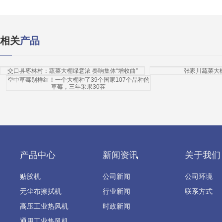
相关
产品
交口县枣林村：蔬菜大棚绿意浓 奏响集体“增收曲”
张家川蔬菜大
空中草莓别样红！一个大棚种了39个国家107个品种的
草莓，三年采果30茬
产品中心
新闻资讯
关于我们
贴胶机
公司新闻
公司环境
无尘布擦拭机
行业新闻
联系方式
高压工业热风机
时政新闻
通用工业热风机