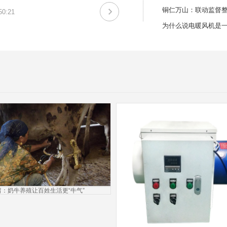
铜仁万山：联动监督
50:21
为什么说电暖风机是
留：奶牛养殖让百姓生活更“牛气”