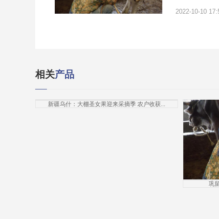
2022-10-10 17:
相关
产品
新疆乌什：大棚圣女果迎来采摘季 农户收获...
巩