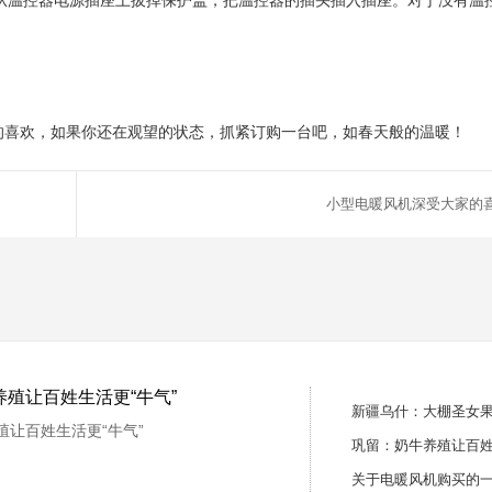
运行,从温控器电源插座上拔掉保护盖，把温控器的插头插入插座。对于没有温
的喜欢，如果你还在观望的状态，抓紧订购一台吧，如春天般的温暖！
小型电暖风机深受大家的
殖让百姓生活更“牛气”
新疆乌什：大棚圣女果迎
殖让百姓生活更“牛气”
巩留：奶牛养殖让百姓
关于电暖风机购买的