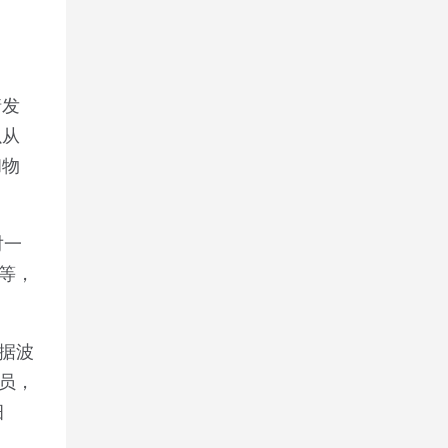
情发
以从
和物
对一
等，
据波
员，
细