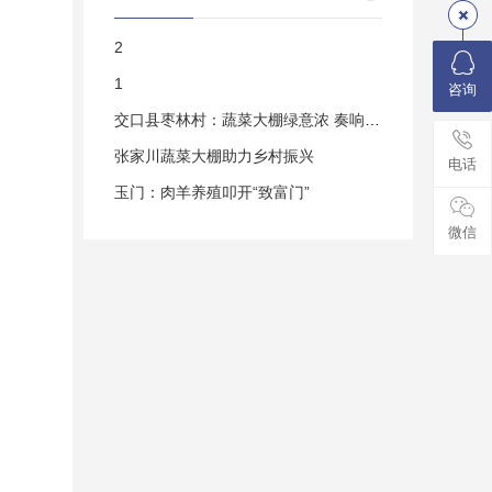
2
1
咨询
交口县枣林村：蔬菜大棚绿意浓 奏响集体“
张家川蔬菜大棚助力乡村振兴
电话
玉门：肉羊养殖叩开“致富门”
微信