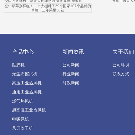
交口县枣林村：蔬菜大棚绿意浓 奏响集体“增收曲”
张家川蔬菜大
空中草莓别样红！一个大棚种了39个国家107个品种的
草莓，三年采果30茬
产品中心
新闻资讯
关于我们
贴胶机
公司新闻
公司环境
无尘布擦拭机
行业新闻
联系方式
高压工业热风机
时政新闻
通用工业热风机
燃气热风机
超高温工业热风机
电暖风机
风刀吹干机