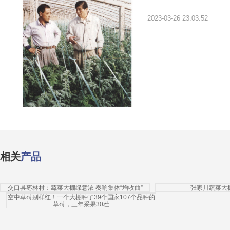
2023-03-26 23:03:52
相关
产品
交口县枣林村：蔬菜大棚绿意浓 奏响集体“增收曲”
张家川蔬菜大
空中草莓别样红！一个大棚种了39个国家107个品种的
草莓，三年采果30茬