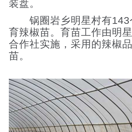
装盘。
锅圈岩乡明星村有143
育辣椒苗。育苗工作由明
合作社实施，采用的辣椒
苗。