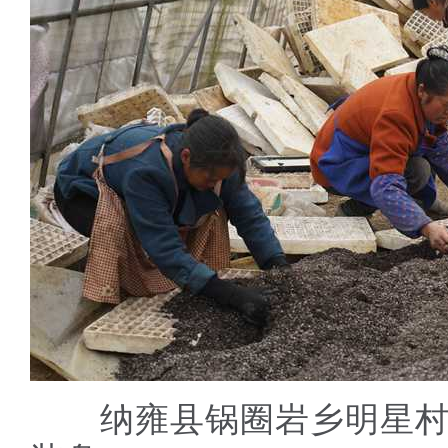
纳雍县锅圈岩乡明星村