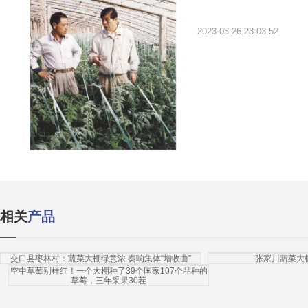
2023-03-26 23:03:52
相关
产品
交口县枣林村：蔬菜大棚绿意浓 奏响集体“增收曲”
张家川蔬菜大
空中草莓别样红！一个大棚种了39个国家107个品种的
草莓，三年采果30茬