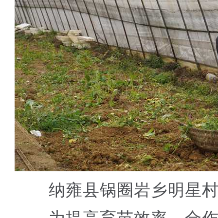
纳雍县锅圈岩乡明星村