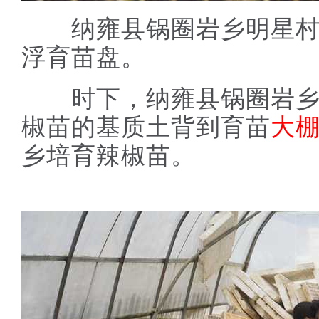
纳雍县锅圈岩乡明星村
浮育苗盘。
时下，纳雍县锅圈岩乡
椒苗的基质土背到育苗
大
乡培育辣椒苗。