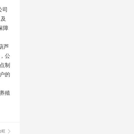
公司
司及
保障
葫芦
，公
点制
户的
养殖
力旺