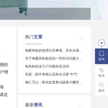
热门
文章
电暖风机的使用注意事项，安全从我做起
关于电暖风机购买的一些常识问题大家了解多
咨询
物的
热风机的这几个问题你见过吗
户增
巩留：奶牛养殖让百姓生活更“牛气”
电话
铜仁万山：联动监督整治蔬菜大棚管护乱象
海
微信
城这
最新
资讯