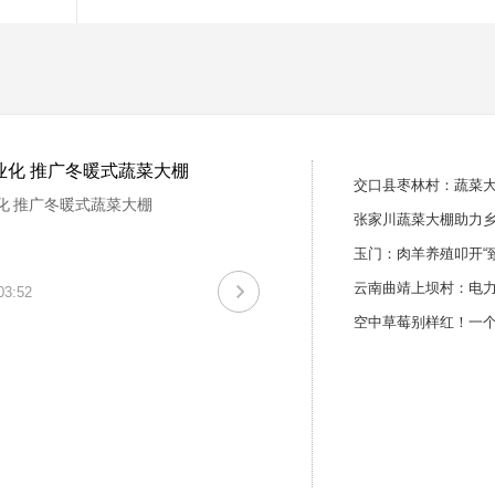
业化 推广冬暖式蔬菜大棚
交口县枣林村：蔬菜大
化 推广冬暖式蔬菜大棚
张家川蔬菜大棚助力
玉门：肉羊养殖叩开“
云南曲靖上坝村：电力
03:52