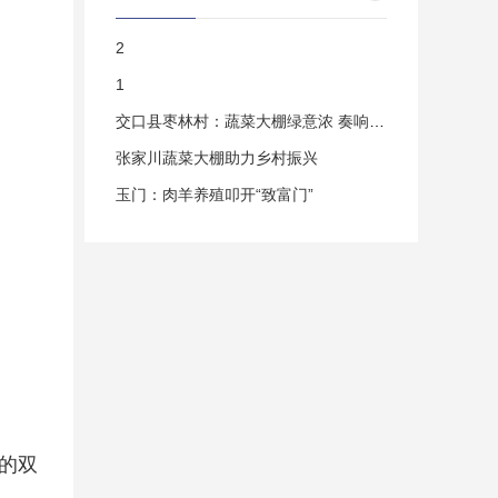
2
1
交口县枣林村：蔬菜大棚绿意浓 奏响集体“
张家川蔬菜大棚助力乡村振兴
玉门：肉羊养殖叩开“致富门”
的双