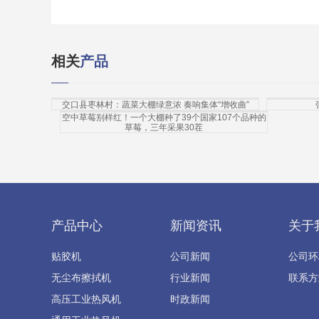
相关
产品
交口县枣林村：蔬菜大棚绿意浓 奏响集体“增收曲”
空中草莓别样红！一个大棚种了39个国家107个品种的
草莓，三年采果30茬
产品中心
新闻资讯
关于
贴胶机
公司新闻
公司环
无尘布擦拭机
行业新闻
联系方
高压工业热风机
时政新闻