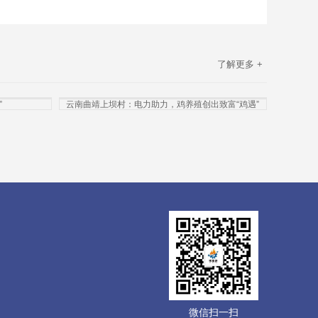
了解更多 +
”
云南曲靖上坝村：电力助力，鸡养殖创出致富“鸡遇”
微信扫一扫