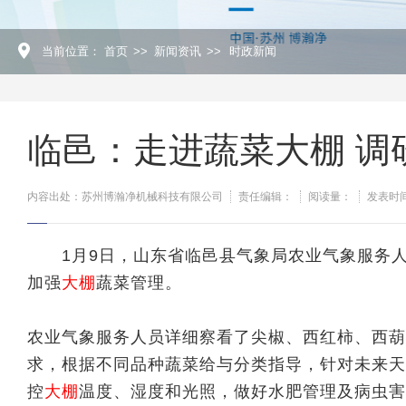
当前位置：
首页
>>
新闻资讯
>>
时政新闻
临邑：走进蔬菜大棚 调
内容出处：苏州博瀚净机械科技有限公司
责任编辑：
阅读量：
发表时间：
1月9日，山东省临邑县气象局农业气象服务人
加强
大棚
蔬菜管理。
农业气象
服务人员详细察看了尖椒、西红柿、西葫
求，根据不同品种蔬菜给与分类指导，针对未来天
控
大棚
温度、湿度和光照，做好水肥管理及病虫害