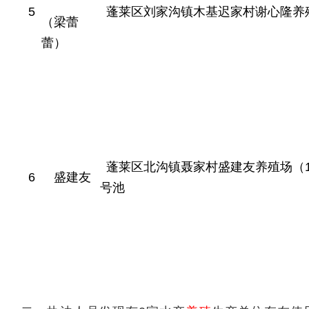
5
蓬莱区刘家沟镇木基迟家村谢心隆养
（梁蕾
蕾）
蓬莱区北沟镇聂家村盛建友养殖场（1
6
盛建友
号池