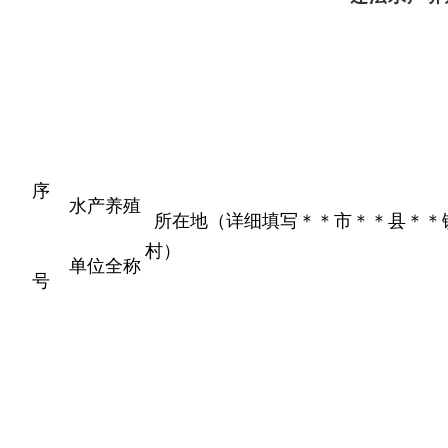
序
水产养殖
所在地（详细填写＊＊市＊＊县＊＊
村）
单位全称
号