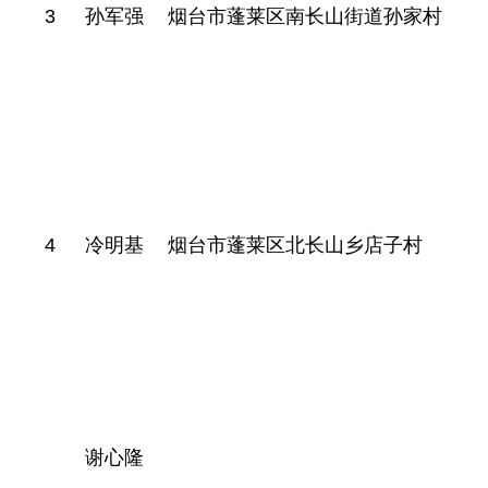
3
孙军强
烟台市蓬莱区南长山街道孙家村
4
冷明基
烟台市蓬莱区北长山乡店子村
谢心隆