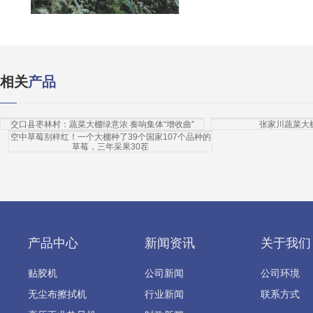
相关
产品
交口县枣林村：蔬菜大棚绿意浓 奏响集体“增收曲”
张家川蔬菜大
空中草莓别样红！一个大棚种了39个国家107个品种的
草莓，三年采果30茬
产品中心
新闻资讯
关于我们
贴胶机
公司新闻
公司环境
无尘布擦拭机
行业新闻
联系方式