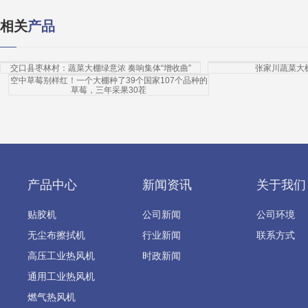
相关
产品
交口县枣林村：蔬菜大棚绿意浓 奏响集体“增收曲”
张家川蔬菜大
空中草莓别样红！一个大棚种了39个国家107个品种的
草莓，三年采果30茬
产品中心
新闻资讯
关于我们
贴胶机
公司新闻
公司环境
无尘布擦拭机
行业新闻
联系方式
高压工业热风机
时政新闻
通用工业热风机
燃气热风机