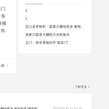
部门
2
黔东
1
养殖
交口县枣林村：蔬菜大棚绿意浓 奏响集体“
方向
张家川蔬菜大棚助力乡村振兴
玉门：肉羊养殖叩开“致富门”
大棚
了解更多 +
棚绿意浓 奏响集体“增收曲”
2023-03-30 21:53:34