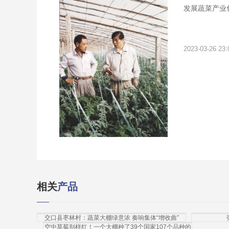
发展蔬菜产业
2023-03-26 23:
相关
产品
交口县枣林村：蔬菜大棚绿意浓 奏响集体“增收曲”
空中草莓别样红！一个大棚种了39个国家107个品种的