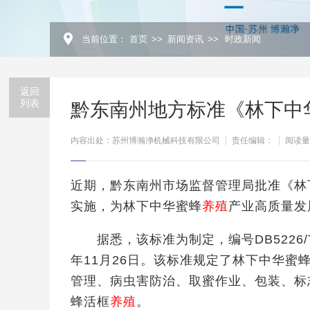
当前位置：
首页
>>
新闻资讯
>>
时政新闻
返回
列表
黔东南州地方标准《林下中
内容出处：苏州博瀚净机械科技有限公司
责任编辑：
阅读量
近期，黔东南州市场监督管理局批准《林
实施，为林下中华蜜蜂
养殖
产业高质量发
据悉，该标准为制定，编号DB5226/T 2
年11月26日。该标准规定了林下中华
管理、病虫害防治、取蜜作业、包装、标
蜂活框
养殖
。