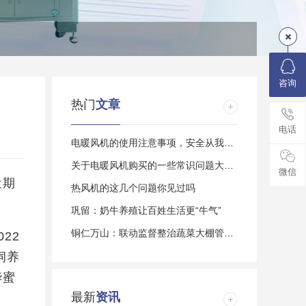
咨询
热门
文章
电话
电暖风机的使用注意事项，安全从我做起
关于电暖风机购买的一些常识问题大家了解多
微信
近期
热风机的这几个问题你见过吗
巩留：奶牛养殖让百姓生活更“牛气”
铜仁万山：联动监督整治蔬菜大棚管护乱象
22
饲养
华蜜
最新
资讯