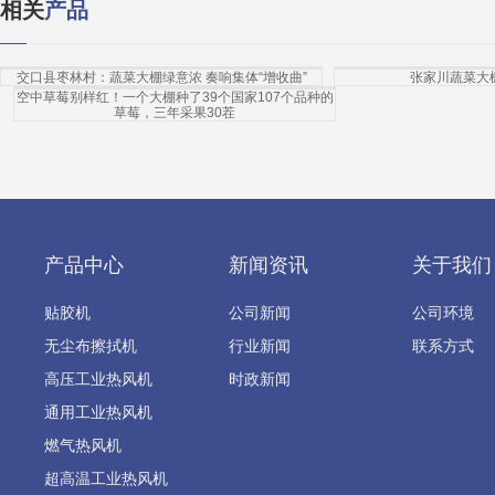
相关
产品
交口县枣林村：蔬菜大棚绿意浓 奏响集体“增收曲”
张家川蔬菜大
空中草莓别样红！一个大棚种了39个国家107个品种的
草莓，三年采果30茬
产品中心
新闻资讯
关于我们
贴胶机
公司新闻
公司环境
无尘布擦拭机
行业新闻
联系方式
高压工业热风机
时政新闻
通用工业热风机
燃气热风机
超高温工业热风机