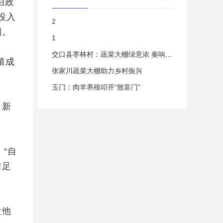
由政
投入
2
别。
1
交口县枣林村：蔬菜大棚绿意浓 奏响集体“
殖成
张家川蔬菜大棚助力乡村振兴
玉门：肉羊养殖叩开“致富门”
，新
“自
前足
让他