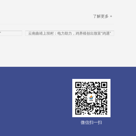
了解更多 +
”
云南曲靖上坝村：电力助力，鸡养殖创出致富“鸡遇”
微信扫一扫