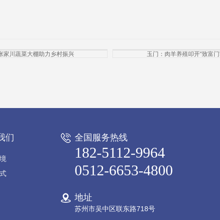
张家川蔬菜大棚助力乡村振兴
玉门：肉羊养殖叩开“致富门
我们
全国服务热线
182-5112-9964
境
0512-6653-4800
式
地址
苏州市吴中区联东路718号