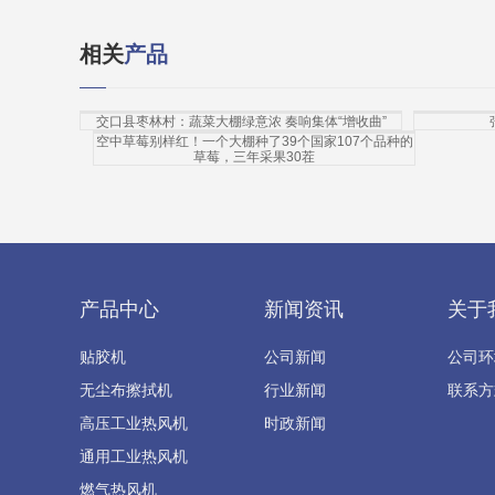
相关
产品
交口县枣林村：蔬菜大棚绿意浓 奏响集体“增收曲”
空中草莓别样红！一个大棚种了39个国家107个品种的
草莓，三年采果30茬
产品中心
新闻资讯
关于
贴胶机
公司新闻
公司环
无尘布擦拭机
行业新闻
联系方
高压工业热风机
时政新闻
通用工业热风机
燃气热风机