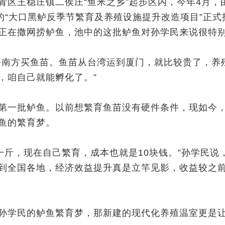
青区王稳庄镇二侯庄“鱼米之乡”起步区内，今年4月，
的“大口黑鲈反季节繁育及养殖设施提升改造项目”正式
正在撒网捞鲈鱼，池中的这批鲈鱼对孙学民来说很特
南方买鱼苗。鱼苗从台湾运到厦门，就比较贵了，养
，咱自己就能孵化了。”
一批鲈鱼。以前想繁育鱼苗没有硬件条件，现如今
鱼的繁育梦。
斤，现在自己繁育，成本也就是10块钱。”孙学民说，
到全国各地，经济效益提升真是立竿见影，收益较之
学民的鲈鱼繁育梦，那新建的现代化养殖温室更是