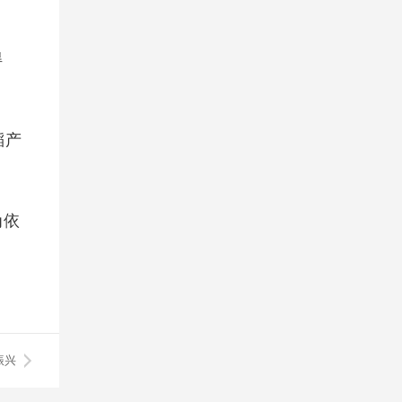
得
稻产
为依
振兴