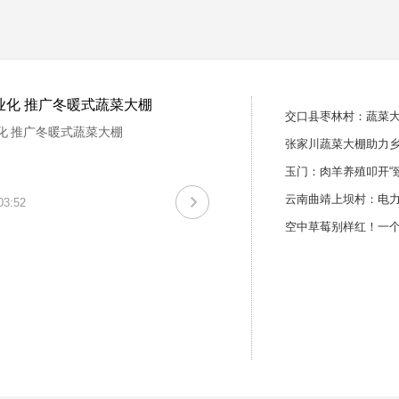
业化 推广冬暖式蔬菜大棚
交口县枣林村：蔬菜大
化 推广冬暖式蔬菜大棚
张家川蔬菜大棚助力
玉门：肉羊养殖叩开“
云南曲靖上坝村：电力
03:52