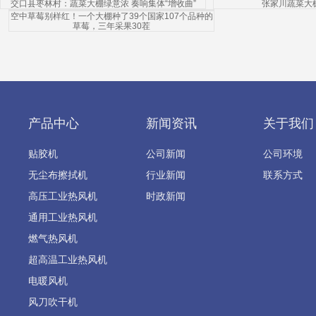
交口县枣林村：蔬菜大棚绿意浓 奏响集体“增收曲”
张家川蔬菜大
空中草莓别样红！一个大棚种了39个国家107个品种的
草莓，三年采果30茬
产品中心
新闻资讯
关于我们
贴胶机
公司新闻
公司环境
无尘布擦拭机
行业新闻
联系方式
高压工业热风机
时政新闻
通用工业热风机
燃气热风机
超高温工业热风机
电暖风机
风刀吹干机