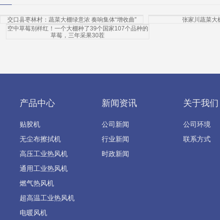
交口县枣林村：蔬菜大棚绿意浓 奏响集体“增收曲”
张家川蔬菜大
空中草莓别样红！一个大棚种了39个国家107个品种的
草莓，三年采果30茬
产品中心
新闻资讯
关于我们
贴胶机
公司新闻
公司环境
无尘布擦拭机
行业新闻
联系方式
高压工业热风机
时政新闻
通用工业热风机
燃气热风机
超高温工业热风机
电暖风机