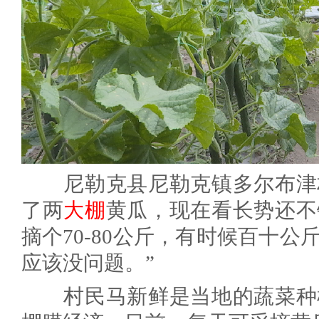
尼勒克县尼勒克镇多尔布津村
了两
大棚
黄瓜，现在看长势还不
摘个70-80公斤，有时候百十
应该没问题。”
村民马新鲜是当地的蔬菜种植