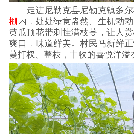
走进尼勒克县尼勒克镇多尔布
棚
内，处处绿意盎然、生机勃勃
黄瓜顶花带刺挂满枝蔓，让人赏
爽口，味道鲜美。村民马新鲜正
蔓打杈、整枝，丰收的喜悦洋溢