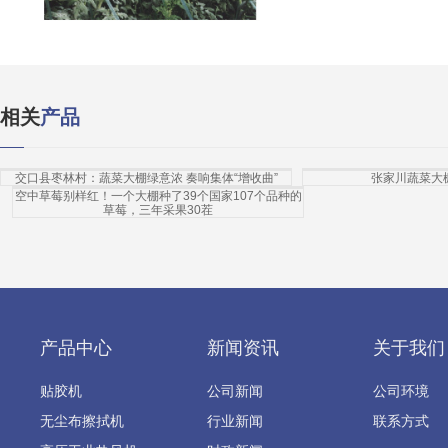
相关
产品
交口县枣林村：蔬菜大棚绿意浓 奏响集体“增收曲”
张家川蔬菜大
空中草莓别样红！一个大棚种了39个国家107个品种的
草莓，三年采果30茬
产品中心
新闻资讯
关于我们
贴胶机
公司新闻
公司环境
无尘布擦拭机
行业新闻
联系方式