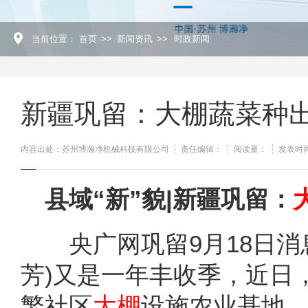
当前位置：
首页
>>
新闻资讯
>>
时政新闻
新疆巩留：大棚蔬菜种出
内容出处：苏州博瀚净机械科技有限公司
责任编辑：
阅读量：
发表时间：
县域“新”貌|新疆巩留：
央广网巩留9月18日消息(
芳)又是一年丰收季，近日
繁社区
大棚
设施农业基地