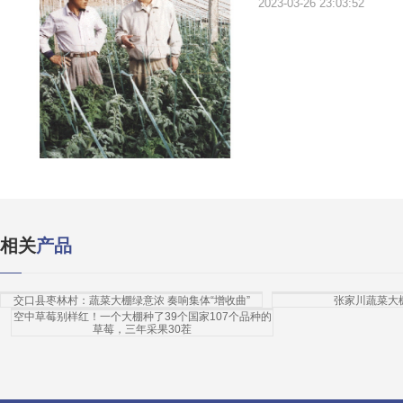
2023-03-26 23:03:52
相关
产品
交口县枣林村：蔬菜大棚绿意浓 奏响集体“增收曲”
张家川蔬菜大
空中草莓别样红！一个大棚种了39个国家107个品种的
草莓，三年采果30茬