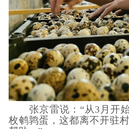
张京雷说：“从3月开始
枚鹌鹑蛋，这都离不开驻村