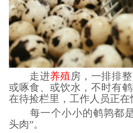
走进
养殖
房，一排排整
或啄食、或饮水，不时有鹌
在待捡栏里，工作人员正在
每一个小小的鹌鹑都是养
头肉”。