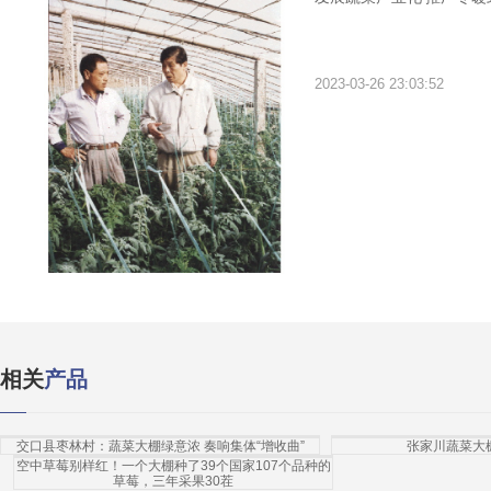
2023-03-26 23:03:52
相关
产品
交口县枣林村：蔬菜大棚绿意浓 奏响集体“增收曲”
张家川蔬菜大
空中草莓别样红！一个大棚种了39个国家107个品种的
草莓，三年采果30茬