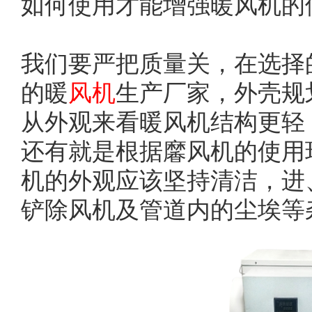
如何使用才能增强暖风机的
我们要严把质量关，在选择
的暖
风机
生产厂家，外壳规
从外观来看暖风机结构更轻
还有就是根据黁风机的使用
机的外观应该坚持清洁，进
铲除风机及管道内的尘埃等