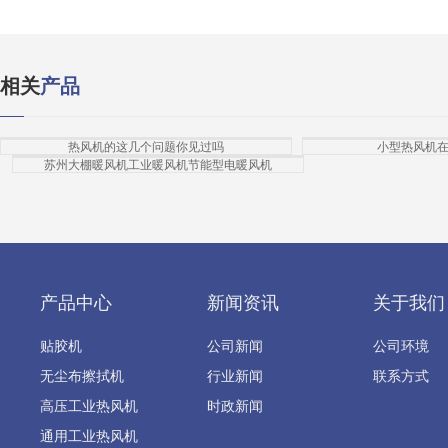
相关
产品
热风机的这几个问题你见过吗
小型热风机
苏州大棚暖风机工业暖风机节能型电暖风机
产品中心
新闻资讯
关于我们
贴胶机
公司新闻
公司环境
无尘布擦拭机
行业新闻
联系方式
高压工业热风机
时政新闻
通用工业热风机