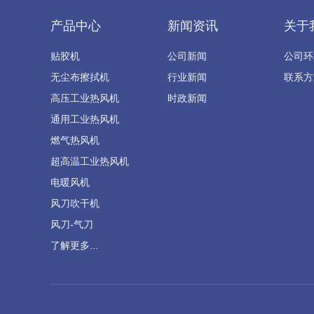
产品中心
新闻资讯
关于
贴胶机
公司新闻
公司环
无尘布擦拭机
行业新闻
联系方
高压工业热风机
时政新闻
通用工业热风机
燃气热风机
超高温工业热风机
电暖风机
风刀吹干机
风刀-气刀
了解更多...