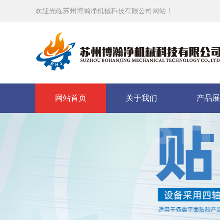
欢迎光临苏州博瀚净机械科技有限公司网站！
网站首页
关于我们
产品展