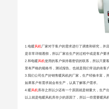
1.电暖
风机
厂家对于客户的需求进行了调查和研究，并
是非常详细透彻，所以厂家在生产的过程中或是客户要
2.和电暖
风机
使用的客户保持着密切的联系，所以只要
里有严格的规格书，测试报告。也就是我们常说的依客
3.我们公司生产好销售暖风机的厂家，生产经验丰富，
如果客户有需求就会有生产，认真了解客户需求。
4.暖
风机
库存之所以少还有一个原因就是销量大，生产
以上就是电暖风机库存少的原因了，所以一些需要暖风