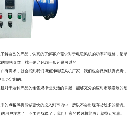
且了解自己的产品，认真的了解客户需求对于电暖风机的功率和规格，记
求的规格参数，找一两台风扇一般还是可以的
客户有需求，就会找到我们博涵净电暖风机厂家，我们也会做到认真负责
户量身定制的。
并且对于这种产品的销售规律也灵活的掌握，能够充分的应对市场发展的
出来的点暖风机能够更快的投入到市场中，所以不会出现存货过多的情况
机的用户注意了，不要再犹豫了，我们厂家的暖风机能够让您找到实惠。