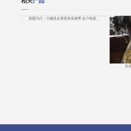
相关
产品
新疆乌什：大棚圣女果迎来采摘季 农户收获...
巩