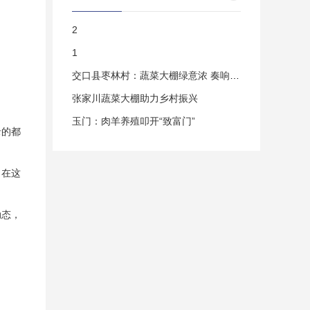
2
1
交口县枣林村：蔬菜大棚绿意浓 奏响集体“
张家川蔬菜大棚助力乡村振兴
玉门：肉羊养殖叩开“致富门”
录的都
，在这
动态，
。