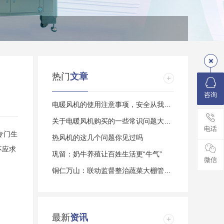
热门
文章
咨询
电暖风机的使用注意事项，安全从我做起
关于电暖风机购买的一些常识问题大家了解多
电话
专门生
热风机的这几个问题你见过吗
不应求
巩留：奶牛养殖让百姓生活更“牛气”
微信
铜仁万山：联动监督整治蔬菜大棚管护乱象
最新
资讯