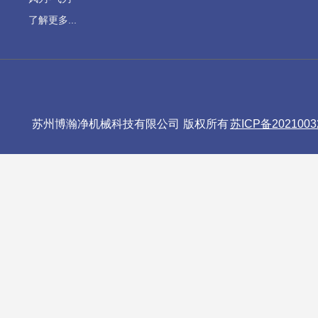
了解更多...
苏州博瀚净机械科技有限公司 版权所有
苏ICP备2021003