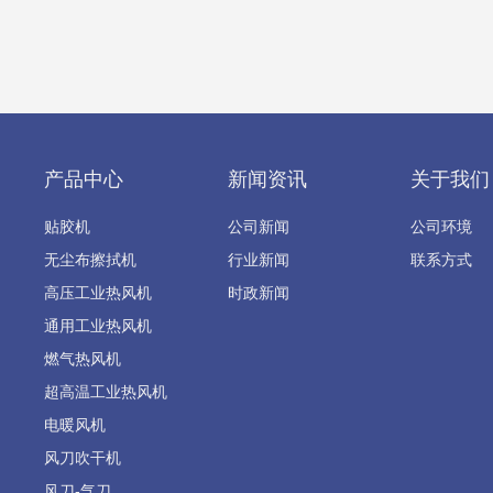
产品中心
新闻资讯
关于我们
贴胶机
公司新闻
公司环境
无尘布擦拭机
行业新闻
联系方式
高压工业热风机
时政新闻
通用工业热风机
燃气热风机
超高温工业热风机
电暖风机
风刀吹干机
风刀-气刀