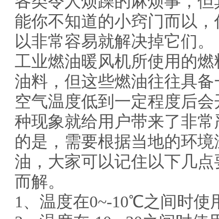
各类令人烦躁的麻烦事，但
能你不知道的小窍门而以，
以非常容易就解决掉它们。
工业燃油暖风机所使用的燃
油料，但这些燃油往往具备
空气温度低到一定程度后会
种现象就给用户带来了非常
的是，需要根据当地的环境
油，大家可以记住以下几点
而解。
1、温度在0~-10℃之间时使用